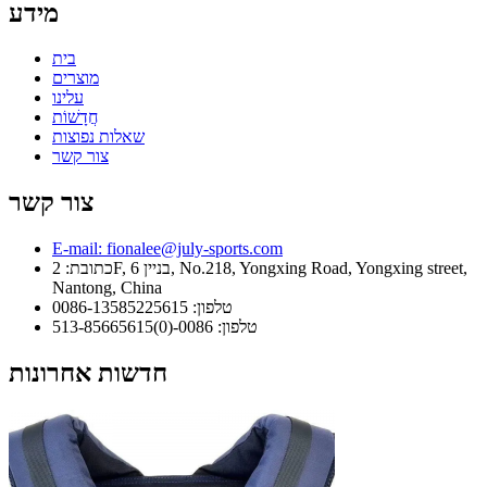
מידע
בית
מוצרים
עלינו
חֲדָשׁוֹת
שאלות נפוצות
צור קשר
צור קשר
E-mail: fionalee@july-sports.com
כתובת: 2F, בניין 6, No.218, Yongxing Road, Yongxing street,
Nantong, China
טלפון: 0086-13585225615
טלפון: 0086-(0)513-85665615
חדשות אחרונות