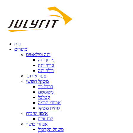
בית
מוצרים
יוגה ופילאטיס
מזרון יוגה
כדור יוגה
רולר יוגה
צעד אירובי
משקל חופשי
ברבל בר
מְטוּמטָם
קטלבל
אביזרי הרמה
לוחית משקל
אימון יציבות
לוח איזון
אביזרי כושר
משקל הקרסול