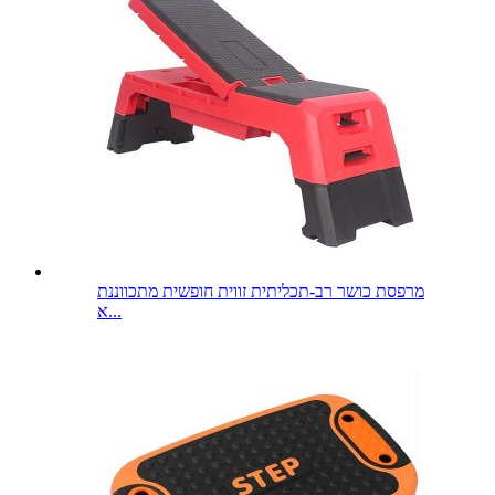
מרפסת כושר רב-תכליתית זווית חופשית מתכווננת
א...