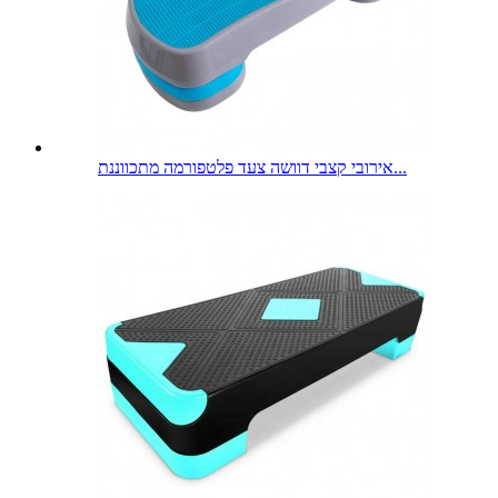
אירובי קצבי דוושה צעד פלטפורמה מתכווננת...