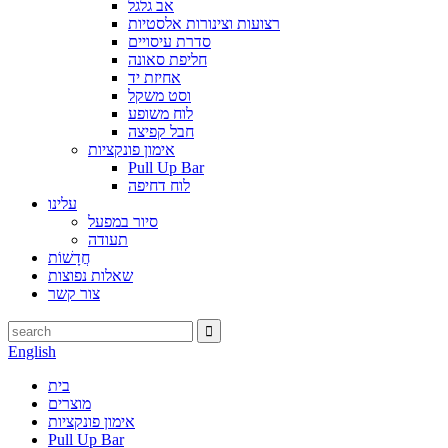
אב גלגל
רצועות וצינורות אלסטיות
סדרת עיסויים
חליפת סאונה
אחיזת יד
וסט משקל
לוח משופע
חבל קפיצה
אימון פונקציות
Pull Up Bar
לוח דחיפה
עלינו
סיור במפעל
תעודה
חֲדָשׁוֹת
שאלות נפוצות
צור קשר
English
בית
מוצרים
אימון פונקציות
Pull Up Bar