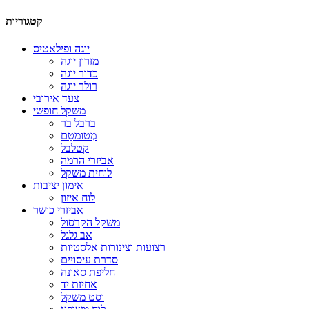
קטגוריות
יוגה ופילאטיס
מזרון יוגה
כדור יוגה
רולר יוגה
צעד אירובי
משקל חופשי
ברבל בר
מְטוּמטָם
קטלבל
אביזרי הרמה
לוחית משקל
אימון יציבות
לוח איזון
אביזרי כושר
משקל הקרסול
אב גלגל
רצועות וצינורות אלסטיות
סדרת עיסויים
חליפת סאונה
אחיזת יד
וסט משקל