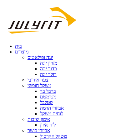
בית
מוצרים
יוגה ופילאטיס
מזרון יוגה
כדור יוגה
רולר יוגה
צעד אירובי
משקל חופשי
ברבל בר
מְטוּמטָם
קטלבל
אביזרי הרמה
לוחית משקל
אימון יציבות
לוח איזון
אביזרי כושר
משקל הקרסול