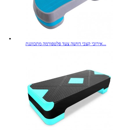
אירובי קצבי דוושה צעד פלטפורמה מתכווננת...