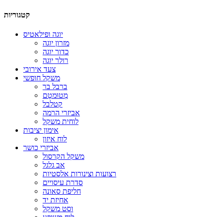
קטגוריות
יוגה ופילאטיס
מזרון יוגה
כדור יוגה
רולר יוגה
צעד אירובי
משקל חופשי
ברבל בר
מְטוּמטָם
קטלבל
אביזרי הרמה
לוחית משקל
אימון יציבות
לוח איזון
אביזרי כושר
משקל הקרסול
אב גלגל
רצועות וצינורות אלסטיות
סדרת עיסויים
חליפת סאונה
אחיזת יד
וסט משקל