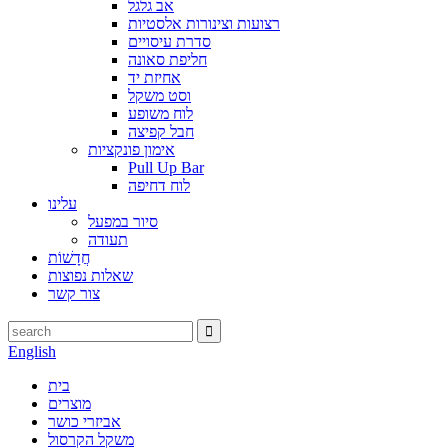
אב גלגל
רצועות וצינורות אלסטיות
סדרת עיסויים
חליפת סאונה
אחיזת יד
וסט משקל
לוח משופע
חבל קפיצה
אימון פונקציות
Pull Up Bar
לוח דחיפה
עלינו
סיור במפעל
תעודה
חֲדָשׁוֹת
שאלות נפוצות
צור קשר
English
בית
מוצרים
אביזרי כושר
משקל הקרסול