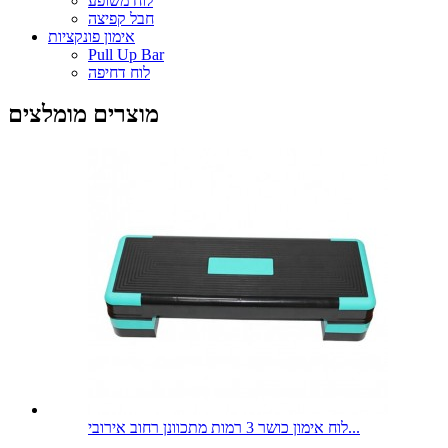
לוח משופע
חבל קפיצה
אימון פונקציות
Pull Up Bar
לוח דחיפה
מוצרים מומלצים
לוח אימון כושר 3 רמות מתכוונן רחוב אירובי...