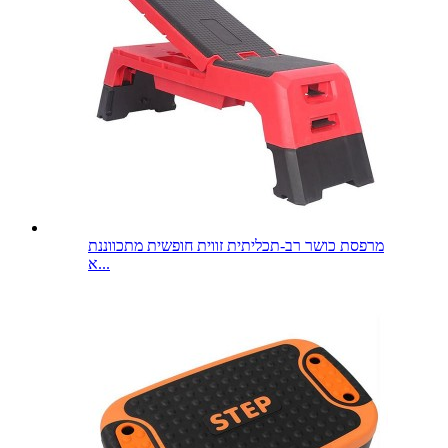
מרפסת כושר רב-תכליתית זווית חופשית מתכווננת
א...