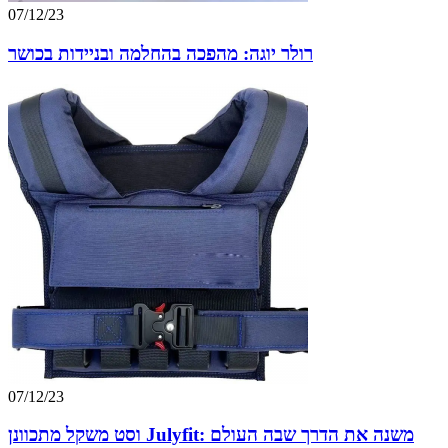
07/12/23
רולר יוגה: מהפכה בהחלמה ובניידות בכושר
07/12/23
וסט משקל מתכוונן Julyfit: משנה את הדרך שבה העולם