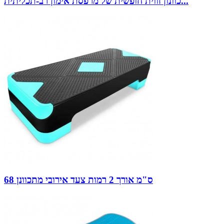
כוונון זווית חופשית של מרפסת אימון רב-תכליתית...
68 ס"מ אורך 2 רמות צעד אירובי מתכוונן