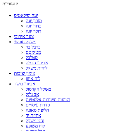
קטגוריות
יוגה ופילאטיס
מזרון יוגה
כדור יוגה
רולר יוגה
צעד אירובי
משקל חופשי
ברבל בר
מְטוּמטָם
קטלבל
אביזרי הרמה
לוחית משקל
אימון יציבות
לוח איזון
אביזרי כושר
משקל הקרסול
אב גלגל
רצועות וצינורות אלסטיות
סדרת עיסויים
חליפת סאונה
אחיזת יד
וסט משקל
לוח משופע