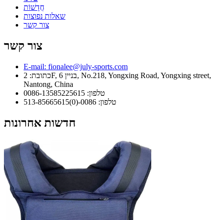
חֲדָשׁוֹת
שאלות נפוצות
צור קשר
צור קשר
E-mail: fionalee@july-sports.com
כתובת: 2F, בניין 6, No.218, Yongxing Road, Yongxing street,
Nantong, China
טלפון: 0086-13585225615
טלפון: 0086-(0)513-85665615
חדשות אחרונות