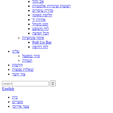
אב גלגל
רצועות וצינורות אלסטיות
סדרת עיסויים
חליפת סאונה
אחיזת יד
וסט משקל
לוח משופע
חבל קפיצה
אימון פונקציות
Pull Up Bar
לוח דחיפה
עלינו
סיור במפעל
תעודה
חֲדָשׁוֹת
שאלות נפוצות
צור קשר
English
בית
מוצרים
צעד אירובי