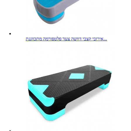
אירובי קצבי דוושה צעד פלטפורמה מתכווננת...