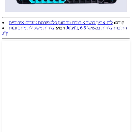
קודם:
לוח אימון כושר 3 רמות מתכוונן פלטפורמת צעדים אירוביים
הַבָּא:
צלחות משקולת מתכווננות Julyfit, 6 חתיכות צלחות במשקל 5
ק"ג