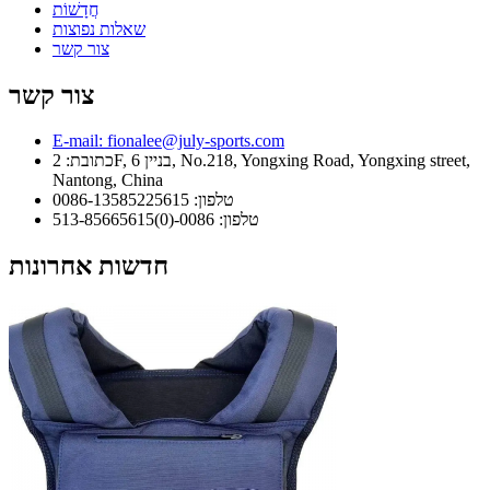
חֲדָשׁוֹת
שאלות נפוצות
צור קשר
צור קשר
E-mail: fionalee@july-sports.com
כתובת: 2F, בניין 6, No.218, Yongxing Road, Yongxing street,
Nantong, China
טלפון: 0086-13585225615
טלפון: 0086-(0)513-85665615
חדשות אחרונות