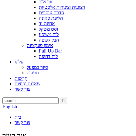
אב גלגל
רצועות וצינורות אלסטיות
סדרת עיסויים
חליפת סאונה
אחיזת יד
וסט משקל
לוח משופע
חבל קפיצה
אימון פונקציות
Pull Up Bar
לוח דחיפה
עלינו
סיור במפעל
תעודה
חֲדָשׁוֹת
שאלות נפוצות
צור קשר
English
בית
צור קשר
צור קשר