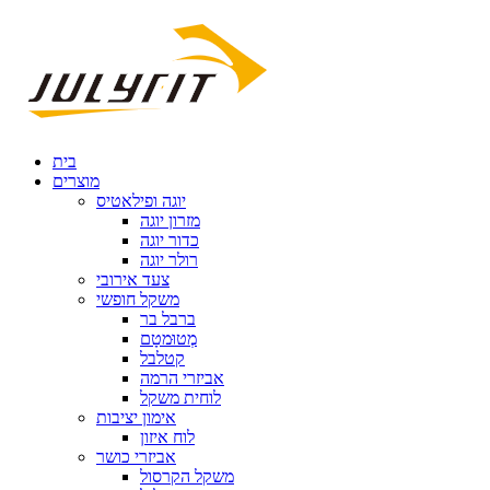
בית
מוצרים
יוגה ופילאטיס
מזרון יוגה
כדור יוגה
רולר יוגה
צעד אירובי
משקל חופשי
ברבל בר
מְטוּמטָם
קטלבל
אביזרי הרמה
לוחית משקל
אימון יציבות
לוח איזון
אביזרי כושר
משקל הקרסול