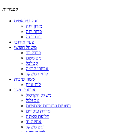
קטגוריות
יוגה ופילאטיס
מזרון יוגה
כדור יוגה
רולר יוגה
צעד אירובי
משקל חופשי
ברבל בר
מְטוּמטָם
קטלבל
אביזרי הרמה
לוחית משקל
אימון יציבות
לוח איזון
אביזרי כושר
משקל הקרסול
אב גלגל
רצועות וצינורות אלסטיות
סדרת עיסויים
חליפת סאונה
אחיזת יד
וסט משקל