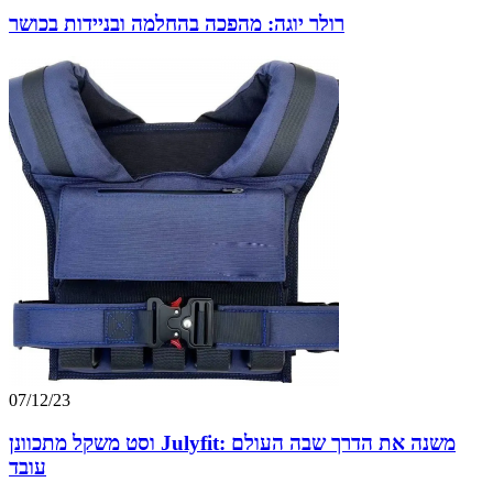
רולר יוגה: מהפכה בהחלמה ובניידות בכושר
07/12/23
וסט משקל מתכוונן Julyfit: משנה את הדרך שבה העולם
עובד