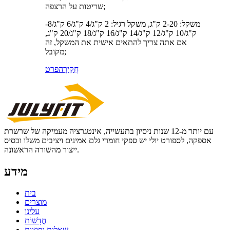
שריטות על הרצפה;
-משקל: 2-20 ק"ג, משקל רגיל: 2 ק"ג/4 ק"ג/6 ק"ג/8
ק"ג/10 ק"ג/12 ק"ג/14 ק"ג/16 ק"ג/18 ק"ג/20 ק"ג,
אם אתה צריך להתאים אישית את המשקל, זה
מקובל;
חֲקִירָה
פרט
עם יותר מ-12 שנות ניסיון בתעשייה, אינטגרציה מעמיקה של שרשרת
אספקה, לספורט יולי יש ספקי חומרי גלם אמינים ויציבים משלו ובסיס
ייצור מהשורה הראשונה.
מידע
בית
מוצרים
עלינו
חֲדָשׁוֹת
שאלות נפוצות