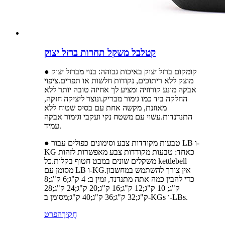
קטלבל משקל תחרות ברזל יצוק
● קומקום ברזל יצוק באיכות גבוהה: בנוי מברזל יצוק
מוצק ללא ריתוכים, נקודות חלשות או תפרים.ציפוי
אבקה מונע קורוזיה ומציע לך אחיזה טובה יותר ללא
החלקה ביד כמו גימור מבריק.ונוצר ליציקה חזקה,
מאוזנת, מקשה אחת עם בסיס שטוח ללא
התנדנדות.עשוי עם משטח נקי ועקבי וגימור אבקה
עמיד.
● טבעות מקודדות צבע וסימונים כפולים עבור LB ו-
KG כאחד: טבעות מקודדות צבע מאפשרות לזהות
משקלים שונים במבט חטוף בקלות.כל kettlebell
מסומן עם LB ו-KG.אין צורך להשתמש במחשבון
כדי להבין כמה אתה מתנדנד, זמין ב: 4 ק"ג;6 ק"ג;8
ק"ג; 10 ק"ג;12 ק"ג;16 ק"ג;20 ק"ג;24 ק"ג;28
ק"ג;32 ק"ג;36 ק"ג;40 ק"ג;מסומן ב-KGs ו-LBs.
חֲקִירָה
פרט