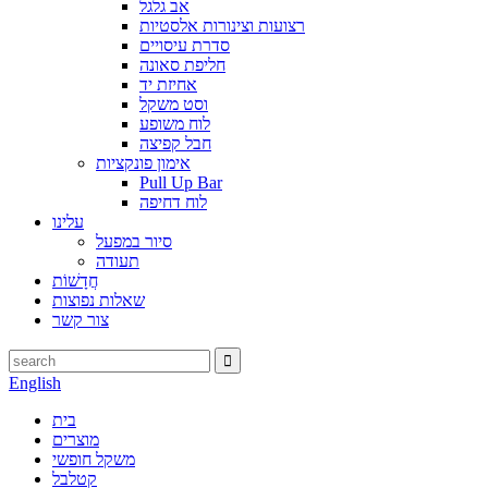
אב גלגל
רצועות וצינורות אלסטיות
סדרת עיסויים
חליפת סאונה
אחיזת יד
וסט משקל
לוח משופע
חבל קפיצה
אימון פונקציות
Pull Up Bar
לוח דחיפה
עלינו
סיור במפעל
תעודה
חֲדָשׁוֹת
שאלות נפוצות
צור קשר
English
בית
מוצרים
משקל חופשי
קטלבל