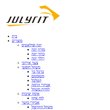
בית
מוצרים
יוגה ופילאטיס
מזרון יוגה
כדור יוגה
רולר יוגה
צעד אירובי
משקל חופשי
ברבל בר
מְטוּמטָם
קטלבל
אביזרי הרמה
לוחית משקל
אימון יציבות
לוח איזון
אביזרי כושר
משקל הקרסול