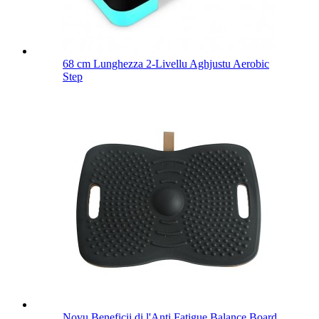
68 cm Lunghezza 2-Livellu Aghjustu Aerobic
Step
Novu Beneficii di l'Anti Fatigue Balance Board