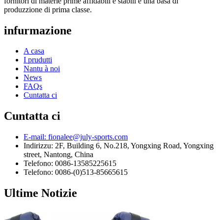
fornitori di materie prime affidabili è stabili è una basa di
produzzione di prima classe.
infurmazione
A casa
I prudutti
Nantu à noi
News
FAQs
Cuntatta ci
Cuntatta ci
E-mail: fionalee@july-sports.com
Indirizzu: 2F, Building 6, No.218, Yongxing Road, Yongxing
street, Nantong, China
Telefono: 0086-13585225615
Telefono: 0086-(0)513-85665615
Ultime Notizie