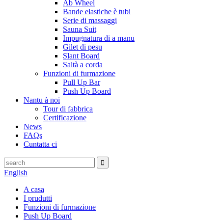
Ab Wheel
Bande elastiche è tubi
Serie di massaggi
Sauna Suit
Impugnatura di a manu
Gilet di pesu
Slant Board
Saltà a corda
Funzioni di furmazione
Pull Up Bar
Push Up Board
Nantu à noi
Tour di fabbrica
Certificazione
News
FAQs
Cuntatta ci
English
A casa
I prudutti
Funzioni di furmazione
Push Up Board