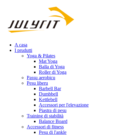
A casa
I prudutti
Yoga & Pilates
Mat Yoga
Balla di Yoga
Roller di Yoga
Passu aerobicu
Pesu liberu
Barbell Bar
Dumbbell
Kettlebell
Accessori per l'elevazione
Piastra di pesu
Training di stabilità
Balance Board
Accessori di fitness
Pesu di l'ankle