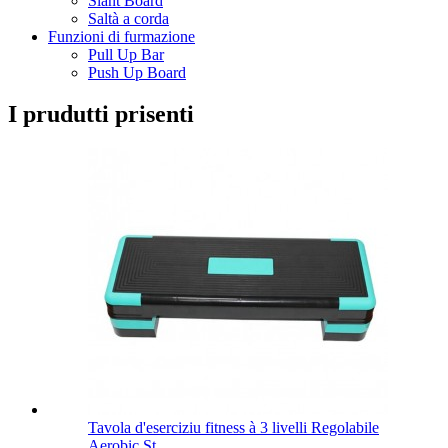
Slant Board
Saltà a corda
Funzioni di furmazione
Pull Up Bar
Push Up Board
I prudutti prisenti
Tavola d'eserciziu fitness à 3 livelli Regolabile
Aerobic St...